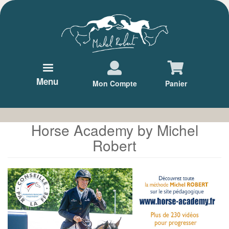
Aller
au
contenu
principal
Menu
Mon Compte
Panier
Horse Academy by Michel
Robert