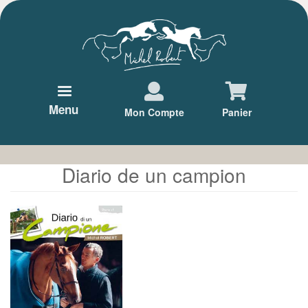
Aller
au
contenu
principal
Menu
Mon Compte
Panier
Diario de un campion